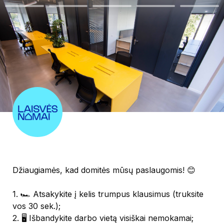
Džiaugiamės, kad domitės mūsų paslaugomis! 😊 

1. 🏎️ Atsakykite į kelis trumpus klausimus (truksite 
vos 30 sek.);

2. 🖥️ Išbandykite darbo vietą visiškai nemokamai;
