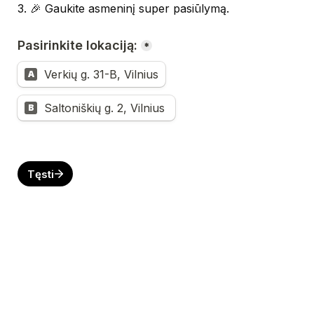
3. 🎉 Gaukite asmeninį super pasiūlymą.
Pasirinkite lokaciją:
*
Verkių g. 31-B, Vilnius
A
Saltoniškių g. 2, Vilnius 
B
Tęsti